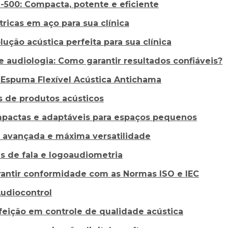
500: Compacta, potente e eficiente
ricas em aço para sua clínica
ução acústica perfeita para sua clínica
 audiologia: Como garantir resultados confiáveis?
Espuma Flexível Acústica Antichama
s de produtos acústicos
mpactas e adaptáveis para espaços pequenos
 avançada e máxima versatilidade
s de fala e logoaudiometria
antir conformidade com as Normas ISO e IEC
Audiocontrol
feição em controle de qualidade acústica