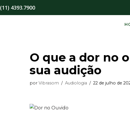
(11) 4393.7900
Pular
para
H
o
conteúdo
O que a dor no o
sua audição
por
Vibrasom
Audiologia
22 de julho de 20