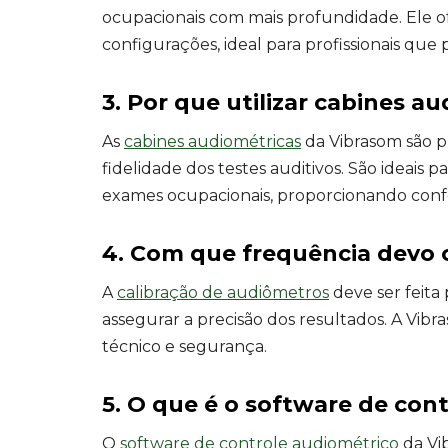
ocupacionais com mais profundidade. Ele of
configurações, ideal para profissionais que
3. Por que utilizar cabines a
As
cabines audiométricas
da Vibrasom são pr
fidelidade dos testes auditivos. São ideais 
exames ocupacionais, proporcionando confo
4. Com que frequência devo 
A
calibração de audiômetros
deve ser feita
assegurar a precisão dos resultados. A Vibr
técnico e segurança.
5. O que é o software de con
O
software de controle audiométrico
da Vi