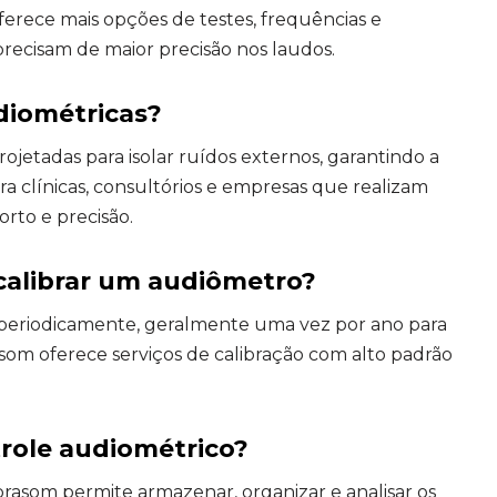
erece mais opções de testes, frequências e
 precisam de maior precisão nos laudos.
udiométricas?
ojetadas para isolar ruídos externos, garantindo a
para clínicas, consultórios e empresas que realizam
rto e precisão.
calibrar um audiômetro?
 periodicamente, geralmente uma vez por ano para
asom oferece serviços de calibração com alto padrão
trole audiométrico?
brasom permite armazenar, organizar e analisar os