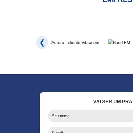
❮
VAI SER UM PRA